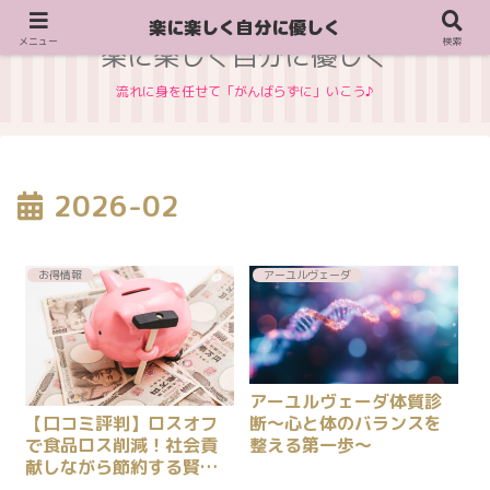
楽に楽しく自分に優しく
メニュー
検索
楽に楽しく自分に優しく
流れに身を任せて「がんばらずに」いこう♪
2026-02
お得情報
アーユルヴェーダ
アーユルヴェーダ体質診
断～心と体のバランスを
【口コミ評判】ロスオフ
整える第一歩～
で食品ロス削減！社会貢
献しながら節約する賢い
買い物術